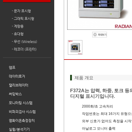
- 문자 표시형
- 그래픽 표시형
- 계량용
- 휴대형
- 무선 (Wireless)
- 레코더 (프린터)
앰프
데이터로거
제품 개요
캘리브레이터
F372A는 압력, 하중, 토크
써밍박스
디지털 표시기입니다.
모니터링 시스템
2000회/초 고속처리
비파괴검사 시스템
작업번호는 최대 16가지 유형으
염화이온측정장치
외부 신호가 없어도 측정을 시작
아날로그 모니터 출력
실험/분석기기