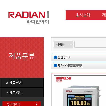
회사소개
제
제품분류
옵션선택
제조사
UNIPULSE
ㅁ
계측센서
ㅁ
계측장비
인디케이터