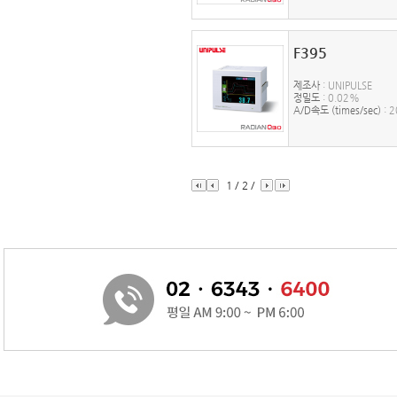
F395
제조사
: UNIPULSE
정밀도
: 0.02%
A/D속도 (times/sec)
: 
1
/
2
/