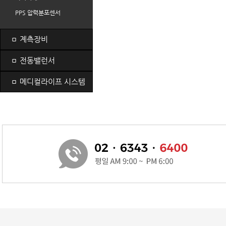
PPS 압력분포센서
ㅁ
계측장비
ㅁ
전동밸런서
ㅁ
메디컬라이프 시스템