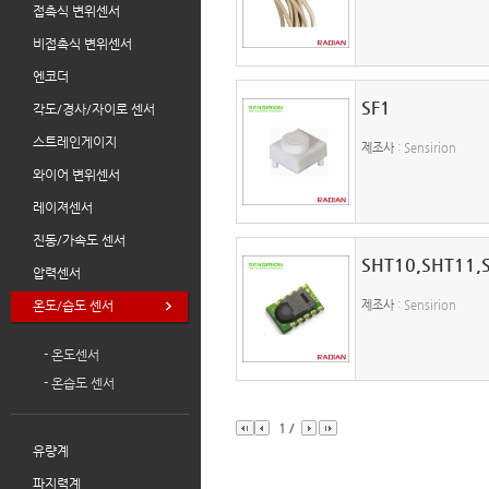
접촉식 변위센서
비접촉식 변위센서
엔코더
SF1
각도/경사/자이로 센서
스트레인게이지
제조사
: Sensirion
와이어 변위센서
레이져센서
진동/가속도 센서
SHT10,SHT11,
압력센서
온도/습도 센서
제조사
: Sensirion
- 온도센서
- 온습도 센서
1
/
유량계
파지력계