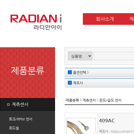
회사소개
제
제품분류
옵션선택
제조사
-제품분류
계측센서
온도/습도 센서
ㅁ
계측센서
토크/RPM 센서
409AC
로드셀
제조사
: Measurement S