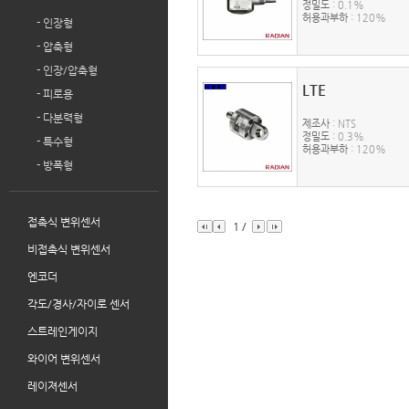
정밀도
: 0.1%
허용과부하
: 120%
- 인장형
- 압축형
- 인장/압축형
LTE
- 피로용
- 다분력형
제조사
: NTS
정밀도
: 0.3%
- 특수형
허용과부하
: 120%
- 방폭형
접촉식 변위센서
1
/
비접촉식 변위센서
엔코더
각도/경사/자이로 센서
스트레인게이지
와이어 변위센서
레이져센서