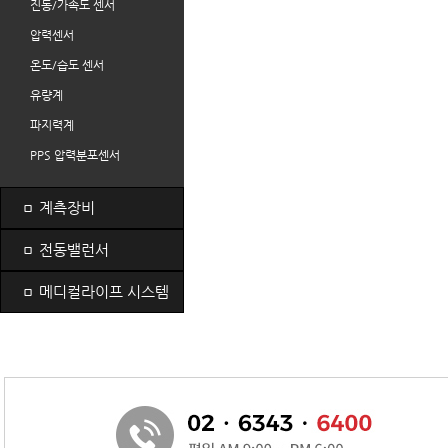
진동/가속도 센서
압력센서
온도/습도 센서
유량계
파지력계
PPS 압력분포센서
ㅁ
계측장비
ㅁ
전동밸런서
ㅁ
메디컬라이프 시스템