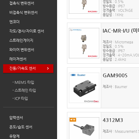
정밀도
: 0.5%
접촉식 변위센서
방수등급
: IP67
정격출력
: VOLTAGE
비접촉식 변위센서
응답성
: 1KHz
엔코더
IAC-MR-I/U (
각도/경사/자이로 센서
스트레인게이지
제조사
: Micromega
정밀도
: 0.5%
와이어 변위센서
방수등급
: IP67
정격출력
: 4~20mA,VO
레이져센서
응답성
: 2.4kHz
진동/가속도 센서
GAM900S
- MEMS 타입
제조사
: Baumer
- 스트레인 타입
- ICP 타입
압력센서
4312M3
온도/습도 센서
제조사
: Measurement S
유량계