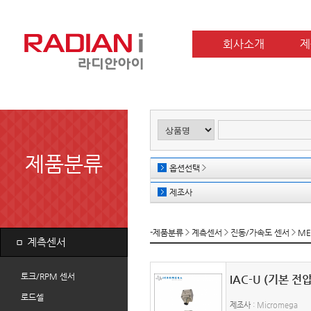
회사소개
제
제품분류
옵션선택
제조사
-제품분류
계측센서
진동/가속도 센서
ME
ㅁ
계측센서
토크/RPM 센서
IAC-U (기본 전
로드셀
제조사
: Micromega