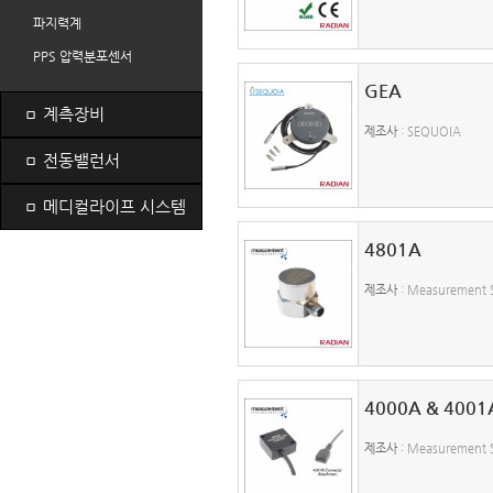
파지력계
PPS 압력분포센서
GEA
ㅁ
계측장비
제조사
: SEQUOIA
ㅁ
전동밸런서
ㅁ
메디컬라이프 시스템
4801A
제조사
: Measurement S
4000A & 4001
제조사
: Measurement S