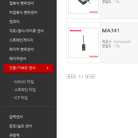
정밀도
: 1%
접촉식 변위센서
비접촉식 변위센서
엔코더
MA341
각도/경사/자이로 센서
스트레인게이지
제조사
: Honeywell
정밀도
: 1%
와이어 변위센서
레이져센서
진동/가속도 센서
1
/
- MEMS 타입
- 스트레인 타입
- ICP 타입
압력센서
온도/습도 센서
유량계