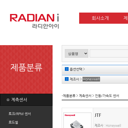
회사소개
제
제품분류
옵션선택
제조사
Honeywell
-제품분류
계측센서
진동/가속도 센서
ㅁ
계측센서
토크/RPM 센서
JTF
로드셀
제조사
: Honeywell