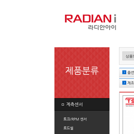
제품분류
옵션
제조
ㅁ
계측센서
토크/RPM 센서
로드셀