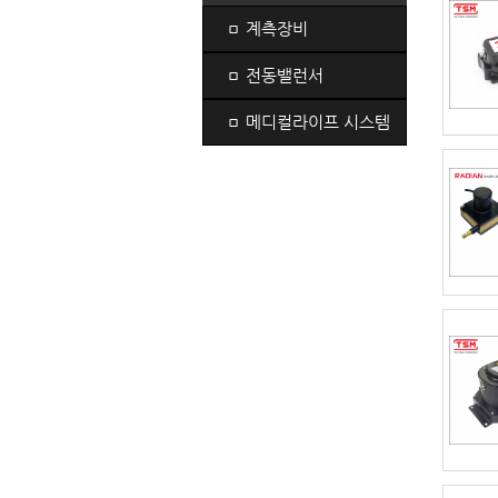
ㅁ
계측장비
ㅁ
전동밸런서
ㅁ
메디컬라이프 시스템