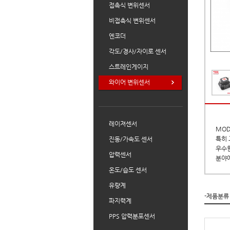
접촉식 변위센서
비접촉식 변위센서
엔코더
각도/경사/자이로 센서
스트레인게이지
와이어 변위센서
레이져센서
MOD
특히
진동/가속도 센서
우수한
압력센서
분야
온도/습도 센서
유량계
-제품분류
파지력계
PPS 압력분포센서