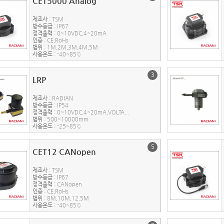
CET5000 Analog
제조사
: TSM
방수등급
: IP67
정격출력
: 0~10VDC,4~20mA
인증
: CE,RoHs
범위
: 1M,2M,3M,4M,5M
사용온도
: -40~85℃
3
LRP
제조사
: RADIAN
방수등급
: IP54
정격출력
: 0~10VDC,4~20mA,VOLTA...
범위
: 500~10000mm
사용온도
: -25~85℃
5
CET12 CANopen
제조사
: TSM
방수등급
: IP67
정격출력
: CANopen
인증
: CE,RoHs
범위
: 8M,10M,12.5M
사용온도
: -40~85℃