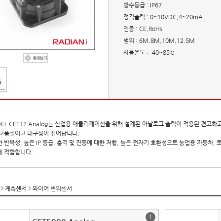
방수등급
: IP67
정격출력
: 0~10VDC,4~20mA
인증
: CE,RoHs
범위
: 6M,8M,10M,12.5M
사용온도
: -40~85℃
EL CET12 Analog는 산업용 애플리케이션을 위해 설계된 아날로그 출력이 적용된 견고
 고품질이고 내구성이 뛰어납니다.
 반복성, 높은 IP 등급, 충격 및 진동에 대한 저항, 높은 전자기 호환성으로
농업용 자동차, 
에 적합합니다.
계측센서
와이어 변위센서
1