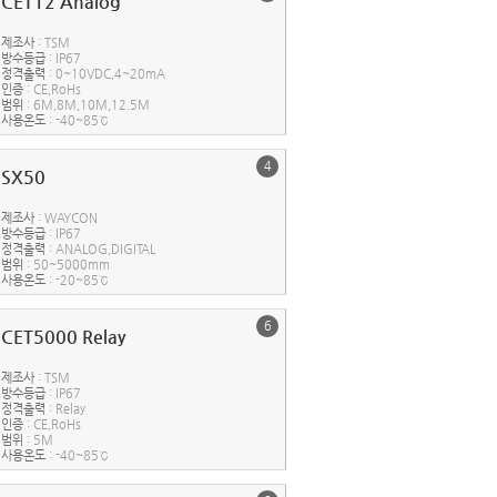
CET12 Analog
제조사
: TSM
방수등급
: IP67
정격출력
: 0~10VDC,4~20mA
인증
: CE,RoHs
범위
: 6M,8M,10M,12.5M
사용온도
: -40~85℃
4
SX50
제조사
: WAYCON
방수등급
: IP67
정격출력
: ANALOG,DIGITAL
범위
: 50~5000mm
사용온도
: -20~85℃
6
CET5000 Relay
제조사
: TSM
방수등급
: IP67
정격출력
: Relay
인증
: CE,RoHs
범위
: 5M
사용온도
: -40~85℃