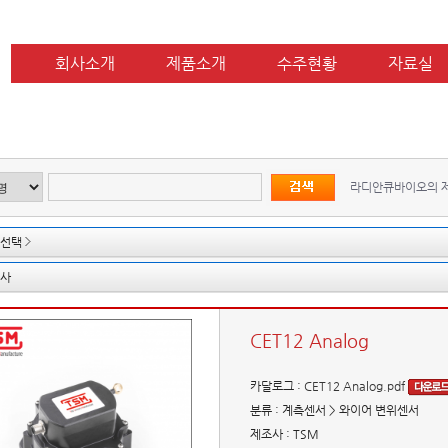
회사소개
제품소개
수주현황
자료실
라디안큐바이오의 
선택
사
CET12 Analog
카달로그
:
CET12 Analog.pdf
분류
: 계측센서 > 와이어 변위센서
제조사
: TSM