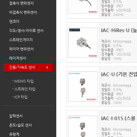
정밀도
: 0.5%
접촉식 변위센서
방수등급
: IP67
정격출력
: VOLTAGE
비접촉식 변위센서
응답성
: 24kHz
엔코더
IAC-HiRes-U 
각도/경사/자이로 센서
스트레인게이지
제조사
: Micromega
정밀도
: 0.5%
와이어 변위센서
방수등급
: IP67
정격출력
: VOLTAGE
레이져센서
응답성
: 1KHz
진동/가속도 센서
IAC-U (기본 전
- MEMS 타입
제조사
: Micromega
- 스트레인 타입
정밀도
: 0.5%
방수등급
: IP67
- ICP 타입
정격출력
: VOLTAGE
응답성
: 1KHz
압력센서
IAC-I-01S (스
온도/습도 센서
제조사
: Micromega
정밀도
: 0.5%
유량계