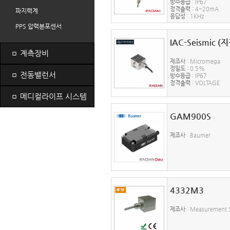
방수등급
: IP67
정격출력
: 4~20mA
파지력계
응답성
: 1KHz
PPS 압력분포센서
IAC-Seismic (
ㅁ
계측장비
제조사
: Micromega
정밀도
: 0.5%
ㅁ
전동밸런서
방수등급
: IP67
정격출력
: VOLTAGE
ㅁ
메디컬라이프 시스템
GAM900S
제조사
: Baumer
4332M3
제조사
: Measurement S