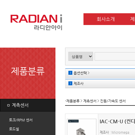
회사소개
제
제품분류
옵션선택
제조사
-제품분류
계측센서
진동/가속도 센서
ㅁ
계측센서
토크/RPM 센서
IAC-CM-U (
로드셀
제조사
: Micromega