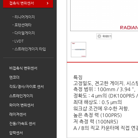
접촉식 변위센서
- 리니어게이지
- 포텐션메타
- 다이얼게이지
- LVDT
- 스트레인게이지 타입
비접촉식 변위센서
특징
엔코더
고정밀도, 견고한 게이지.
시스
각도/경사/자이로 센서
측정 범위 : 100mm / 3.94 ",
정확도 : 4 μm의 (DK100PR5 /
스트레인게이지
최대 해상도 : 0.5 μm의
와이어 변위센서
워크샵 조건에 우수한 저항.
레이져센서
높은 측정 력 (100PR5)
저 측정 력 (100NR5)
진동/가속도 센서
A / B의 직교 카운터에 직접 연
압력센서