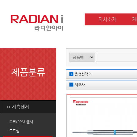
회사소개
제
제품분류
옵션선택
제조사
ㅁ
계측센서
토크/RPM 센서
로드셀