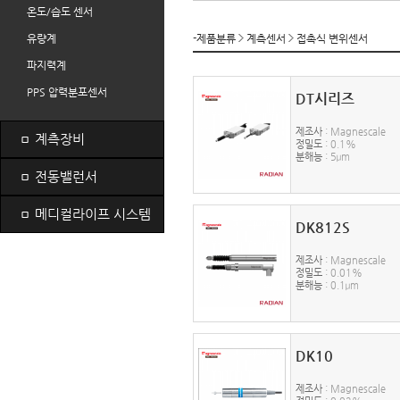
온도/습도 센서
유량계
-제품분류
계측센서
접촉식 변위센서
파지력계
PPS 압력분포센서
DT시리즈
제조사
: Magnescale
ㅁ
계측장비
정밀도
: 0.1%
분해능
: 5μm
ㅁ
전동밸런서
ㅁ
메디컬라이프 시스템
DK812S
제조사
: Magnescale
정밀도
: 0.01%
분해능
: 0.1μm
DK10
제조사
: Magnescale