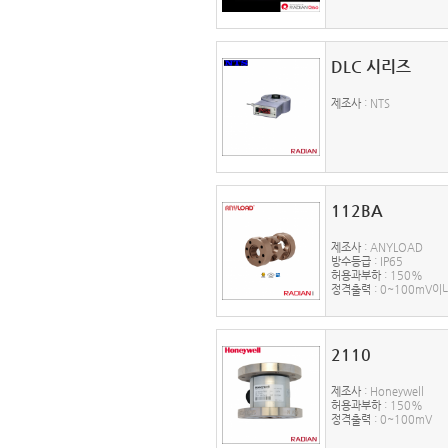
DLC 시리즈
제조사
: NTS
112BA
제조사
: ANYLOAD
방수등급
: IP65
허용과부하
: 150%
정격출력
: 0~100mV이
2110
제조사
: Honeywell
허용과부하
: 150%
정격출력
: 0~100mV