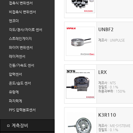
접촉식 변위센서
비접촉식 변위센서
엔코더
UNBF2
각도/경사/자이로 센서
스트레인게이지
제조사
: UNIPULSE
와이어 변위센서
레이져센서
진동/가속도 센서
LRX
압력센서
온도/습도 센서
제조사
: NTS
정밀도
: 0.1%
허용과부하
: 150%
유량계
파지력계
PPS 압력분포센서
K3R110
ㅁ
계측장비
제조사
: ME-SYSTEME
정밀도
: 0.1%