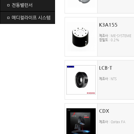
ㅁ
전동밸런서
ㅁ
메디컬라이프 시스템
K3A155
제조사
: ME-SYSTEME
정밀도
: 0.2%
LCB-T
제조사
: NTS
CDX
제조사
: Optex FA