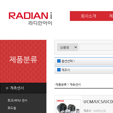
회사소개
제
제품분류
옵션선택
제조사
-제품분류
계측센서
ㅁ
계측센서
토크/RPM 센서
UCM/UCS/UC
로드셀
제조사
: UNIPULSE