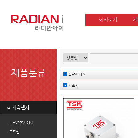
회사소개
제
제품분류
옵션선택
제조사
ㅁ
계측센서
토크/RPM 센서
로드셀