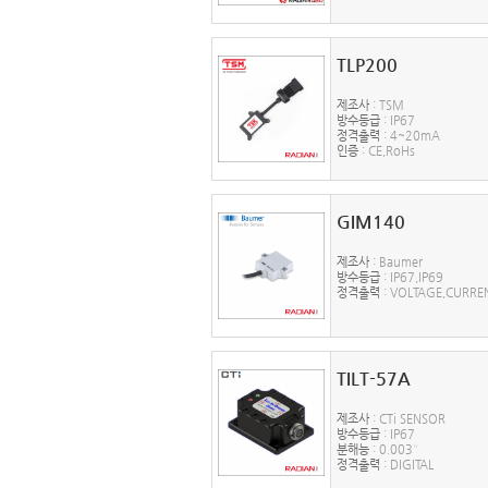
TLP200
제조사
: TSM
방수등급
: IP67
정격출력
: 4~20mA
인증
: CE,RoHs
GIM140
제조사
: Baumer
방수등급
: IP67,IP69
정격출력
: VOLTAGE,CURRE
TILT-57A
제조사
: CTi SENSOR
방수등급
: IP67
분해능
: 0.003°
정격출력
: DIGITAL