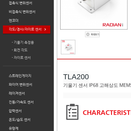
접촉식 변위센서
비접촉식 변위센서
엔코더
각도/경사/자이로 센서
- 기울기 측정용
- 회전 각도
- 자이로 센서
TLA200
스트레인게이지
기울기 센서 IP68 고해상도 ME
와이어 변위센서
레이져센서
진동/가속도 센서
압력센서
온도/습도 센서
유량계