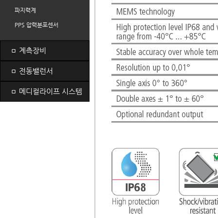
파지력계
PPS 압력분포센서
ㅁ
계측장비
ㅁ
전동밸런서
ㅁ
메디컬라이프 시스템