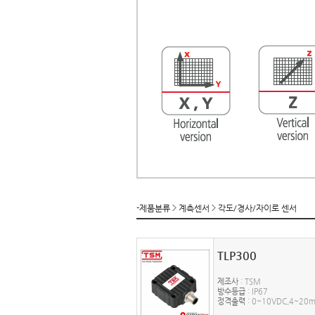
-제품분류
계측센서
각도/경사/자이로 센서
TLP300
제조사
: TSM
방수등급
: IP67
정격출력
: 0~10VDC,4~20