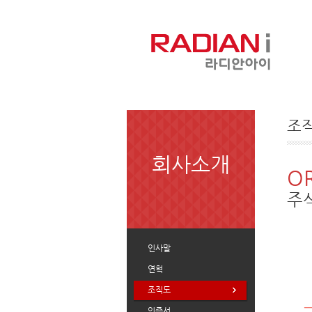
조
회사소개
O
주
인사말
연혁
조직도
인증서