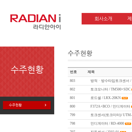
회사소개
제
수주현황
수주현황
번호
제목
803
방적ㆍ방수타입토크센서 / UT
802
토크모니터 / TM500+SDC
801
로드셀 / LRX-20KN
수주현황
800
F372A+BCO / 인디게이터
799
토크센서(토크미터)/ UTM-1
798
인디게이터 / RD-4000