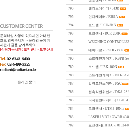
797
진동센서 / 2502-01
796
캘리브레이터 / 513B
795
인디케이터 / F381A
CUSTOMER CENTER
794
로드셀 / LCD-5KN
793
토크센서 / RCR-200K
문의하실 사항이 있으시면 아래 번
호로 연락주시거나 온라인 문의 게
792
WEIGHING CONTROLLER 
시판에 글을 남겨주세요.
[상담가능시간 : 오전9시 ~ 오후6시]
791
데이터로거 / SDL-350R
02-6343-6400
Tel.
790
스트레인게이지 / KSPB-Ser
02-6499-3325
Fax.
789
로드셀 / LRK-100N
radiani@radiani.co.kr
788
스트레인게이지 / N11-FA-03
온라인 문의
787
압력트랜스미터 / PSC
786
접촉식변위센서 / DK812S
785
디지털인디게이터 / F701-
784
토크센서 / UTMⅡ-10Nm
783
LASER LVDT / OWRB 4040
782
토크센서(HITEC) / 01324-0