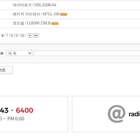
데이터로거 / SDL-620R-64
레이저 거리센서 / M7LL-100
로드셀 / LLB300 250LB
6
/
7
/
8
/
9
/
10
/