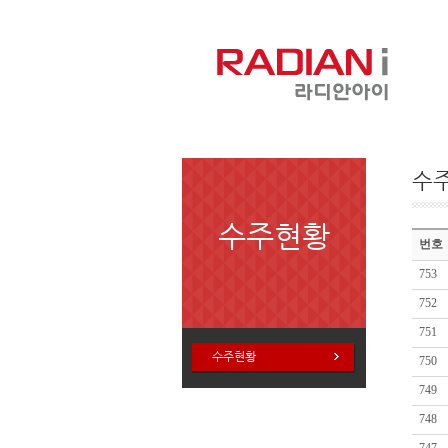
수
수주현황
번호
753
752
751
수주현황
750
749
748