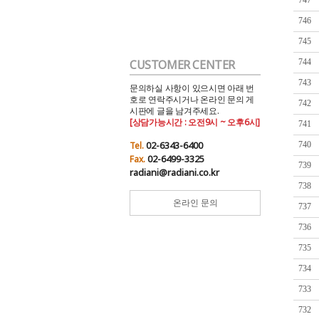
747
746
745
CUSTOMER CENTER
744
743
문의하실 사항이 있으시면 아래 번
호로 연락주시거나 온라인 문의 게
742
시판에 글을 남겨주세요.
[상담가능시간 : 오전9시 ~ 오후6시]
741
02-6343-6400
Tel.
740
02-6499-3325
Fax.
739
radiani@radiani.co.kr
738
온라인 문의
737
736
735
734
733
732