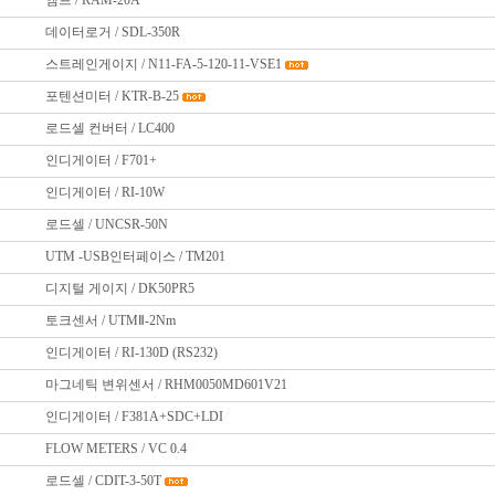
앰프 / RAM-20A
데이터로거 / SDL-350R
스트레인게이지 / N11-FA-5-120-11-VSE1
포텐션미터 / KTR-B-25
로드셀 컨버터 / LC400
인디게이터 / F701+
인디게이터 / RI-10W
로드셀 / UNCSR-50N
UTM -USB인터페이스 / TM201
디지털 게이지 / DK50PR5
토크센서 / UTMⅡ-2Nm
인디게이터 / RI-130D (RS232)
마그네틱 변위센서 / RHM0050MD601V21
인디게이터 / F381A+SDC+LDI
FLOW METERS / VC 0.4
로드셀 / CDIT-3-50T