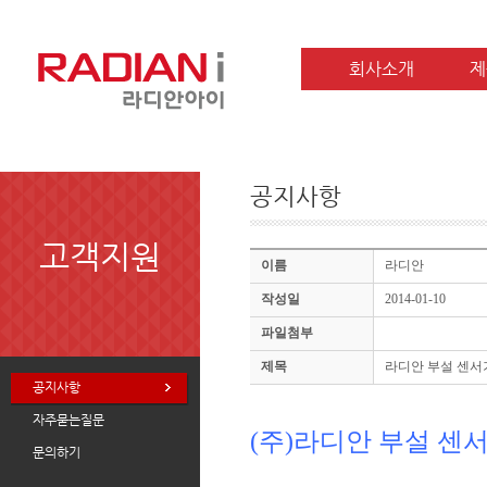
회사소개
제
공지사항
고객지원
이름
라디안
작성일
2014-01-10
파일첨부
제목
라디안 부설 센서기
공지사항
자주묻는질문
(주)라디안 부설 
문의하기