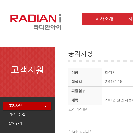
회사소개
제
공지사항
고객지원
이름
라디안
작성일
2014-01-10
파일첨부
제목
2012년 산업 자동화 
공지사항
고객여러분!
자주묻는질문
문의하기
안녕하십니까?