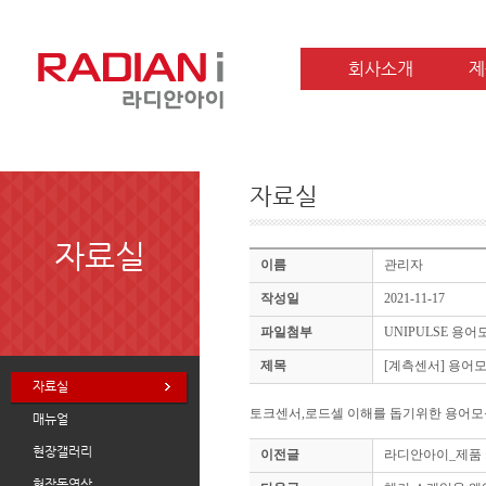
회사소개
제
자료실
자료실
이름
관리자
작성일
2021-11-17
파일첨부
UNIPULSE 용어모
제목
[계측센서] 용어
자료실
토크센서,로드셀 이해를 돕기위한 용어모
매뉴얼
현장갤러리
이전글
라디안아이_제품 
현장동영상