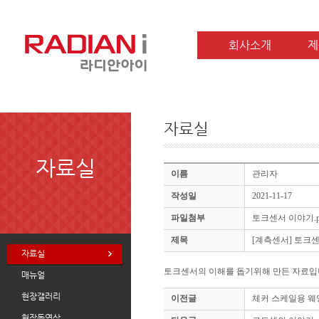
회사소개
제
자료실
자료실
이름
관리자
작성일
2021-11-17
파일첨부
토크센서 이야기.p
제목
[계측센서] 토크
자료실
토크센서의 이해를 돕기위해 만든 자료입
매뉴얼
현장갤러리
이전글
체커 스케일용 웨잉 인디
현장동영상