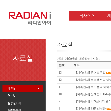
회사소개
제
자료실
자료실
전체
|
계측센서
|
계측장비
|
시험기
번호
제목
13
[계측센서]
용어모음집
12
[계측센서]
토크센서의 이
11
[계측센서]
로드셀의 이야
자료실
10
[계측센서]
신제품 UTM시리즈
매뉴얼
9
[계측센서]
PPS센서의 원
현장갤러리
8
[계측센서]
FSR 센서란
현장동영상