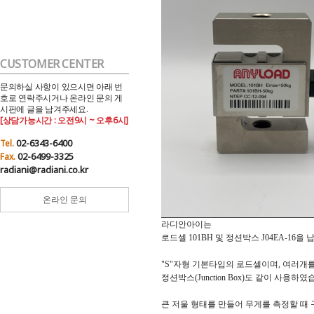
CUSTOMER CENTER
문의하실 사항이 있으시면 아래 번
호로 연락주시거나 온라인 문의 게
시판에 글을 남겨주세요.
[상담가능시간 : 오전9시 ~ 오후6시]
02-6343-6400
Tel.
02-6499-3325
Fax.
radiani@radiani.co.kr
온라인 문의
라디안아이는
로드셀 101BH 및 정션박스 J04EA-16
"S"자형 기본타입의 로드셀이며, 여러개
정션박스(Junction Box)도 같이 사용하였
큰 저울 형태를 만들어 무게를 측정할 때