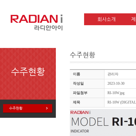
회사소개
제
수주현황
수주현황
이름
관리자
작성일
2023-10-30
파일첨부
RI-10W.jpg
제목
RI-10W (DIGITA
수주현황