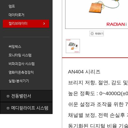
앰프
데이터로거
캘리브레이터
써밍박스
모니터링 시스템
비파괴검사 시스템
AN404 시리즈
염화이온측정장치
실험/분석기기
브리지 저항, 절연, 감도 
높은 정확도 : 0~4000Ω(±0.5
ㅁ
전동밸런서
쉬운 설정과 조작을 위한 
ㅁ
메디컬라이프 시스템
채널별 보정, 전력 손실후 
동기화된 디지털 비율 기