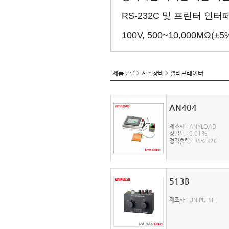
RS-232C 및 프린터 인터
100V, 500~10,000MΩ
-제품분류
계측장비
캘리브레이터
AN404
제조사
: ANYLOAD
정밀도
: 0.01%
정격출력
: RS-232C
513B
제조사
: UNIPULSE