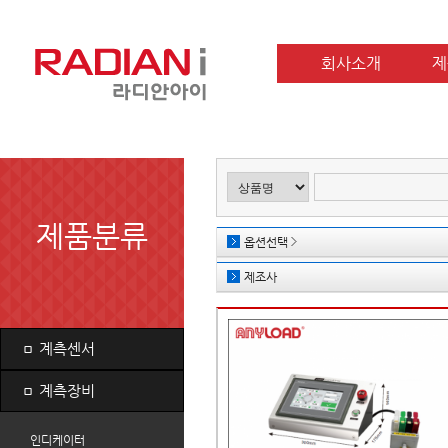
회사소개
제
제품분류
옵션선택
제조사
ㅁ
계측센서
ㅁ
계측장비
인디케이터