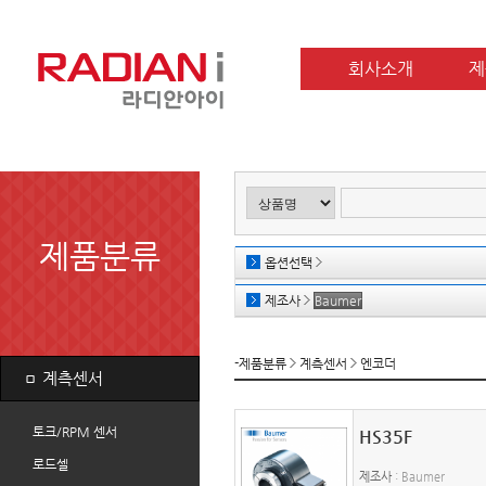
회사소개
제
제품분류
옵션선택
제조사
Baumer
-제품분류
계측센서
엔코더
ㅁ
계측센서
토크/RPM 센서
HS35F
로드셀
제조사
: Baumer