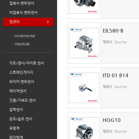
접촉식 변위센서
비접촉식 변위센서
엔코더
EIL580-B
- incremental
제조사
: Baumer
- Absolute
각도/경사/자이로 센서
스트레인게이지
ITD 01 B14
와이어 변위센서
제조사
: Baumer
레이져센서
진동/가속도 센서
압력센서
온도/습도 센서
HOG10
유량계
제조사
: Baumer
파지력계