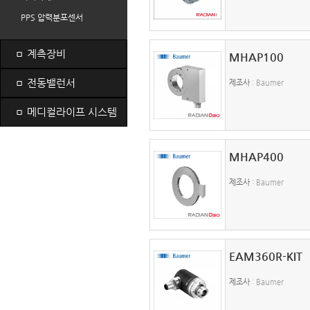
PPS 압력분포센서
ㅁ
계측장비
MHAP100
ㅁ
전동밸런서
제조사
: Baumer
ㅁ
메디컬라이프 시스템
MHAP400
제조사
: Baumer
EAM360R-KIT
제조사
: Baumer