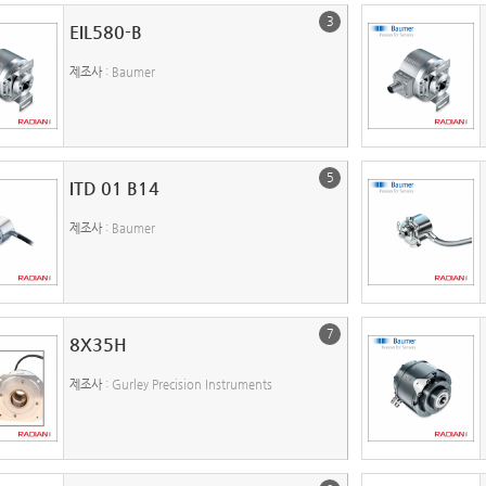
3
EIL580-B
제조사
: Baumer
5
ITD 01 B14
제조사
: Baumer
7
8X35H
제조사
: Gurley Precision Instruments