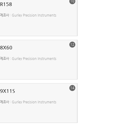
10
R158
제조사
: Gurley Precision Instruments
12
8X60
제조사
: Gurley Precision Instruments
14
9X11S
제조사
: Gurley Precision Instruments