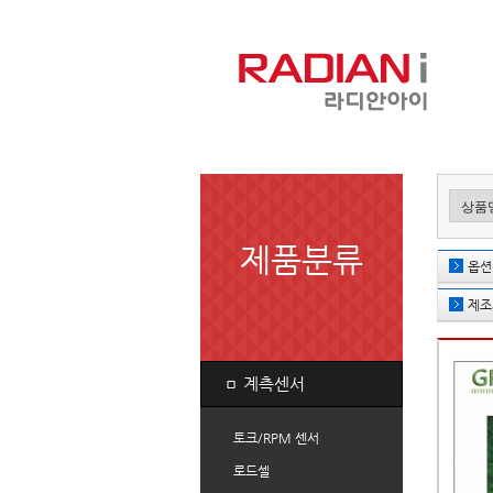
제품분류
옵션
제조
ㅁ
계측센서
토크/RPM 센서
로드셀