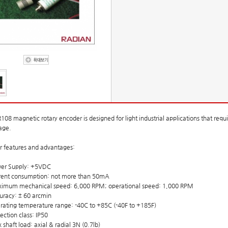
108 magnetic rotary encoder is designed for light industrial applications that requ
age.
r features and advantages:
wer Supply: +5VDC
rrent consumption: not more than 50mA
ximum mechanical speed: 6,000 RPM; operational speed: 1,000 RPM
uracy: ± 60 arcmin
rating temperature range: -40C to +85C (-40F to +185F)
tection class: IP50
 shaft load: axial & radial 3N (0.7lb)