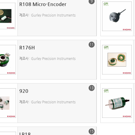
9
R108 Micro-Encoder
제조사
: Gurley Precision Instruments
11
R176H
제조사
: Gurley Precision Instruments
13
920
제조사
: Gurley Precision Instruments
15
LR18