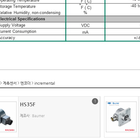
계측센서
엔코더
incremental
1
HS35F
제조사
: Baumer