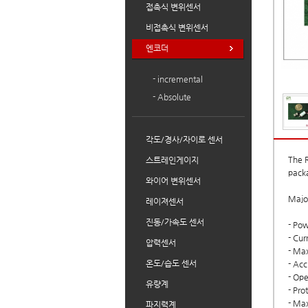
접촉식 변위센서
비접촉식 변위센서
엔코더
- incremental
- Absolute
각도/경사/자이로 센서
The R
스트레인게이지
pack
와이어 변위센서
Majo
레이져센서
진동/가속도 센서
- Po
- Cu
압력센서
- Ma
온도/습도 센서
- Acc
- Ope
유량계
- Pro
- Max
파지력계