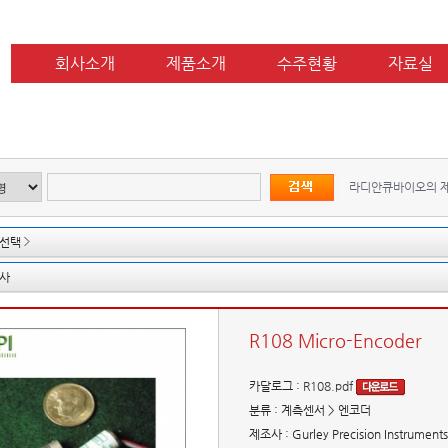
회사소개
제품소개
수주현황
자료실
라디안큐바이오의 
선택
사
R108 Micro-Encoder
카달로그
:
R108.pdf
분류
: 계측센서 > 엔코더
제조사
: Gurley Precision Instruments