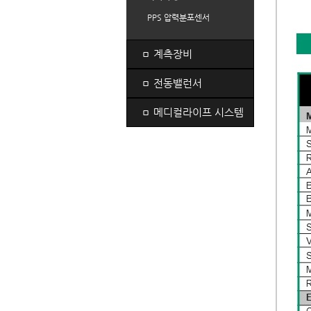
PPS 압력분포센서
ㅁ
계측장비
ㅁ
전동밸런서
ㅁ
메디컬라이프 시스템