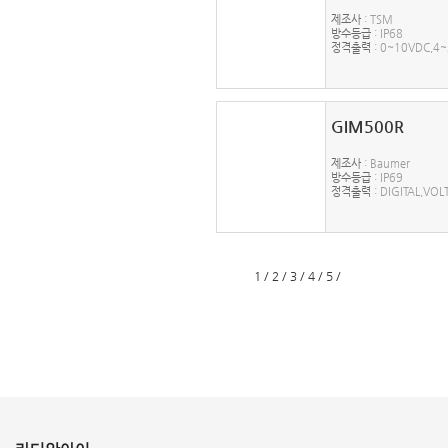
제조사
: TSM
방수등급
: IP68
정격출력
: 0~10VDC,4
GIM500R
제조사
: Baumer
방수등급
: IP69
정격출력
: DIGITAL,VOL
1
/
2
/
3
/
4
/
5
/