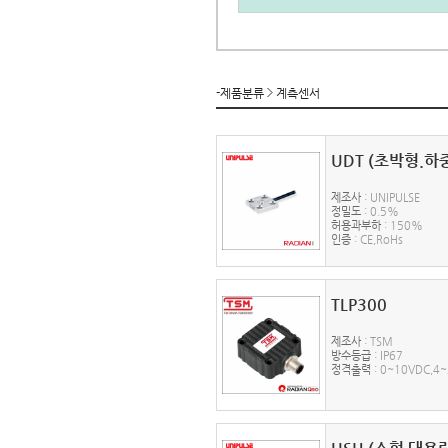
-제품분류
계측센서
UDT (초박형.하
제조사
: UNIPULSE
정밀도
: 0.5%
허용과부하
: 150%
인증
: CE,RoHs
TLP300
제조사
: TSM
방수등급
: IP67
정격출력
: 0~10VDC,4