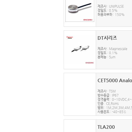
제조사
: UNIPULSE
정밀도
: 0.5%
허용과부하
: 150%
DT시리즈
제조사
: Magnescale
정밀도
: 0.1%
분해능
: 5μm
CET5000 Anal
제조사
: TSM
방수등급
: IP67
정격출력
: 0~10VDC,4
인증
: CE,RoHs
범위
: 1M,2M,3M,4M
사용온도
: -40~85℃
TLA200