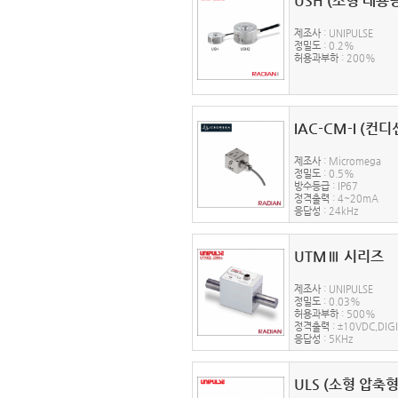
USH (소형 대용
제조사
: UNIPULSE
정밀도
: 0.2%
허용과부하
: 200%
IAC-CM-I (컨
제조사
: Micromega
정밀도
: 0.5%
방수등급
: IP67
정격출력
: 4~20mA
응답성
: 24kHz
UTMⅢ 시리즈
제조사
: UNIPULSE
정밀도
: 0.03%
허용과부하
: 500%
정격출력
: ±10VDC,DIGI
응답성
: 5KHz
ULS (소형 압축형