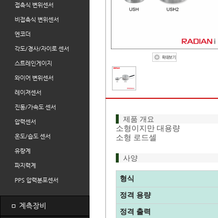
접촉식 변위센서
비접촉식 변위센서
엔코더
각도/경사/자이로 센서
스트레인게이지
와이어 변위센서
레이져센서
진동/가속도 센서
제품 개요
압력센서
소형이지만 대용량
온도/습도 센서
소형 로드셀
유량계
사양
파지력계
형식
PPS 압력분포센서
정격 용량
ㅁ
계측장비
정격 출력