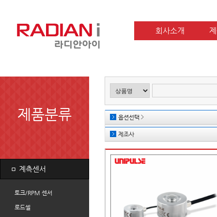
회사소개
제
제품분류
옵션선택
제조사
ㅁ
계측센서
토크/RPM 센서
로드셀